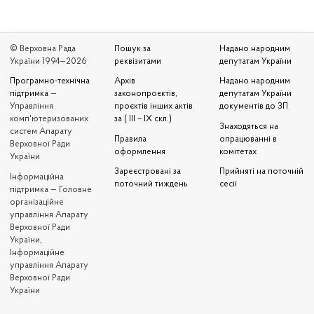
© Верховна Рада
Пошук за
Надано народним
України 1994—2026
реквізитами
депутатам України
Програмно-технічна
Архів
Надано народним
підтримка
—
законопроєктів,
депутатам України
Управління
проєктів інших актів
документів до ЗП
комп'ютеризованих
за ( III – IX скл.)
Знаходяться на
систем Апарату
Правила
опрацюванні в
Верховної Ради
оформлення
комітетах
України
Зареєстровані за
Прийняті на поточній
Iнформаційна
поточний тиждень
сесії
підтримка — Головне
організаційне
управління Апарату
Верховної Ради
України,
Інформаційне
управління Апарату
Верховної Ради
України