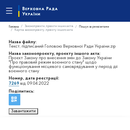
Законопроєкти, проєкти інших актів
Головна
Пошук за реквізитами
Картка законопроєкту, проєкту іншого акта
Назва файлу:
Текст, підписаний Головою Верховної Ради України.zip
Назва законопроєкту, проєкту іншого акта:
Проєкт Закону про внесення змін до Закону України
"Про правовий режим воєнного стану" щодо
функціонування місцевого самоврядування у період дії
воєнного стану
Номер, дата реєстрації:
7269
від 09.04.2022
Поділитись:
Завантажити