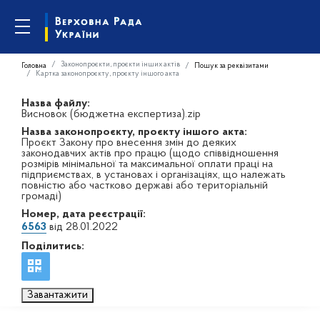
Законопроєкти, проєкти інших актів
Головна
Пошук за реквізитами
Картка законопроєкту, проєкту іншого акта
Назва файлу:
Висновок (бюджетна експертиза).zip
Назва законопроєкту, проєкту іншого акта:
Проєкт Закону про внесення змін до деяких
законодавчих актів про працю (щодо співвідношення
розмірів мінімальної та максимальної оплати праці на
підприємствах, в установах і організаціях, що належать
повністю або частково державі або територіальній
громаді)
Номер, дата реєстрації:
6563
від 28.01.2022
Поділитись:
Завантажити