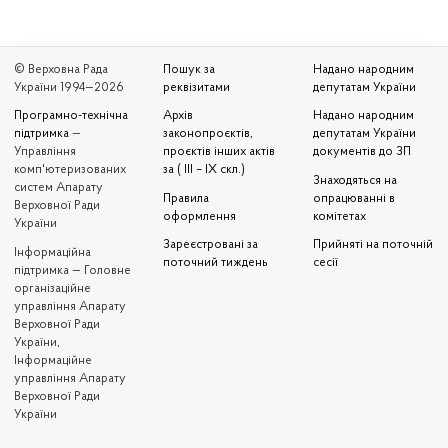
© Верховна Рада
Пошук за
Надано народним
України 1994—2026
реквізитами
депутатам України
Програмно-технічна
Архів
Надано народним
підтримка
—
законопроєктів,
депутатам України
Управління
проєктів інших актів
документів до ЗП
комп'ютеризованих
за ( III – IX скл.)
Знаходяться на
систем Апарату
Правила
опрацюванні в
Верховної Ради
оформлення
комітетах
України
Зареєстровані за
Прийняті на поточній
Iнформаційна
поточний тиждень
сесії
підтримка — Головне
організаційне
управління Апарату
Верховної Ради
України,
Інформаційне
управління Апарату
Верховної Ради
України