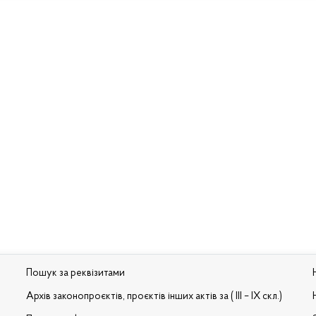
Пошук за реквізитами
Архів законопроєктів, проєктів інших актів за ( III – IX скл.)