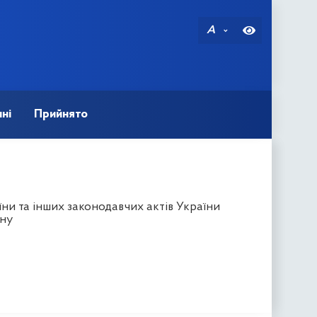
A
ні
Прийнято
ни та інших законодавчих актів України
ану