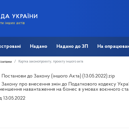
АДА УКРАЇНИ
и інших актів
єстровані
Надано
Надано до ЗП
На опрацюван
Картка законопроєкту, проєкту іншого акта
візитами
Постанови до Закону (іншого Акта) (13.05.2022).zip
 Закону про внесення змін до Податкового кодексу Украї
меншення навантаження на бізнес в умовах воєнного ст
д 13.05.2022