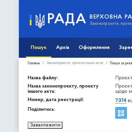
РАДА
ВЕРХОВНА Р
Законопроєкти, проєкт
Пошук
Архів
Оформлення
Заре
Законопроєкти, проєкти інших актів
Головна
Пошук за рек
Назва файлу:
Проєкт 
Назва законопроєкту, проєкту
Проєкт
іншого акта:
щодо з
Номер, дата реєстрації:
7374
ві
Поділитись:
Завантажити