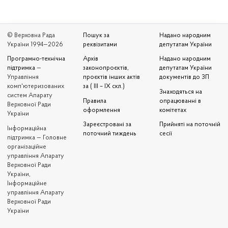
© Верховна Рада
Пошук за
Надано народним
України 1994—2026
реквізитами
депутатам України
Програмно-технічна
Архів
Надано народним
підтримка
—
законопроєктів,
депутатам України
Управління
проєктів інших актів
документів до ЗП
комп'ютеризованих
за ( III – IX скл.)
Знаходяться на
систем Апарату
Правила
опрацюванні в
Верховної Ради
оформлення
комітетах
України
Зареєстровані за
Прийняті на поточній
Iнформаційна
поточний тиждень
сесії
підтримка — Головне
організаційне
управління Апарату
Верховної Ради
України,
Інформаційне
управління Апарату
Верховної Ради
України