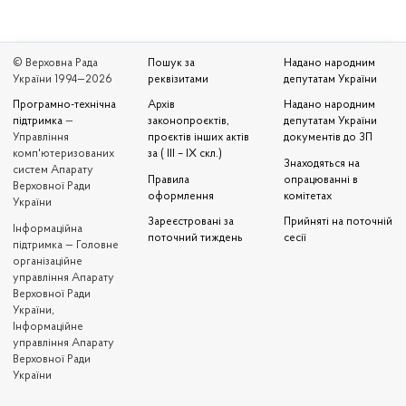
© Верховна Рада
Пошук за
Надано народним
України 1994—2026
реквізитами
депутатам України
Програмно-технічна
Архів
Надано народним
підтримка
—
законопроєктів,
депутатам України
Управління
проєктів інших актів
документів до ЗП
комп'ютеризованих
за ( III – IX скл.)
Знаходяться на
систем Апарату
Правила
опрацюванні в
Верховної Ради
оформлення
комітетах
України
Зареєстровані за
Прийняті на поточній
Iнформаційна
поточний тиждень
сесії
підтримка — Головне
організаційне
управління Апарату
Верховної Ради
України,
Інформаційне
управління Апарату
Верховної Ради
України