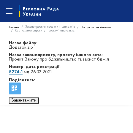
Законопроєкти, проєкти інших актів
Головна
Пошук за реквізитами
Картка законопроєкту, проєкту іншого акта
Назва файлу:
Додаток.zip
Назва законопроєкту, проєкту іншого акта:
Проєкт Закону про бджільництво та захист бджіл
Номер, дата реєстрації:
5274-1
від 26.03.2021
Поділитись:
Завантажити