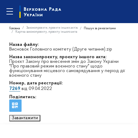
Законопроєкти, проєкти інших актів
Головна
Пошук за реквізитами
Картка законопроєкту, проєкту іншого акта
Назва файлу:
Висновок Головного комітету (Друге читання).zip
Назва законопроєкту, проєкту іншого акта:
Проєкт Закону про внесення змін до Закону України
"Про правовий режим воєнного стану" щодо
функціонування місцевого самоврядування у період дії
воєнного стану
Номер, дата реєстрації:
7269
від 09.04.2022
Поділитись:
Завантажити