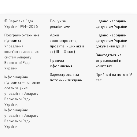
© Верховна Рада
Пошук за
Надано народним
України 1994—2026
реквізитами
депутатам України
Програмно-технічна
Архів
Надано народним
підтримка
—
законопроєктів,
депутатам України
Управління
проєктів інших актів
документів до ЗП
комп'ютеризованих
за ( III – IX скл.)
Знаходяться на
систем Апарату
Правила
опрацюванні в
Верховної Ради
оформлення
комітетах
України
Зареєстровані за
Прийняті на поточній
Iнформаційна
поточний тиждень
сесії
підтримка — Головне
організаційне
управління Апарату
Верховної Ради
України,
Інформаційне
управління Апарату
Верховної Ради
України