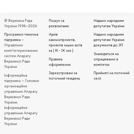
© Верховна Рада
Пошук за
Надано народним
України 1994—2026
реквізитами
депутатам України
Програмно-технічна
Архів
Надано народним
підтримка
—
законопроєктів,
депутатам України
Управління
проєктів інших актів
документів до ЗП
комп'ютеризованих
за ( III – IX скл.)
Знаходяться на
систем Апарату
Правила
опрацюванні в
Верховної Ради
оформлення
комітетах
України
Зареєстровані за
Прийняті на поточній
Iнформаційна
поточний тиждень
сесії
підтримка — Головне
організаційне
управління Апарату
Верховної Ради
України,
Інформаційне
управління Апарату
Верховної Ради
України