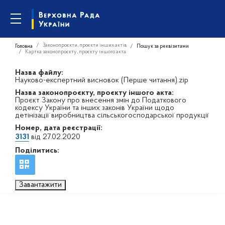
Законопроєкти, проєкти інших актів
Головна
Пошук за реквізитами
Картка законопроєкту, проєкту іншого акта
Назва файлу:
Науково-експертний висновок (Перше читання).zip
Назва законопроєкту, проєкту іншого акта:
Проєкт Закону про внесення змін до Податкового
кодексу України та інших законів України щодо
детінізації виробництва сільськогосподарської продукції
Номер, дата реєстрації:
3131
від 27.02.2020
Поділитись:
Завантажити