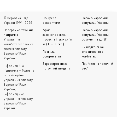
© Верховна Рада
Пошук за
Надано народним
України 1994—2026
реквізитами
депутатам України
Програмно-технічна
Архів
Надано народним
підтримка
—
законопроєктів,
депутатам України
Управління
проєктів інших актів
документів до ЗП
комп'ютеризованих
за ( III – IX скл.)
Знаходяться на
систем Апарату
Правила
опрацюванні в
Верховної Ради
оформлення
комітетах
України
Зареєстровані за
Прийняті на поточній
Iнформаційна
поточний тиждень
сесії
підтримка — Головне
організаційне
управління Апарату
Верховної Ради
України,
Інформаційне
управління Апарату
Верховної Ради
України