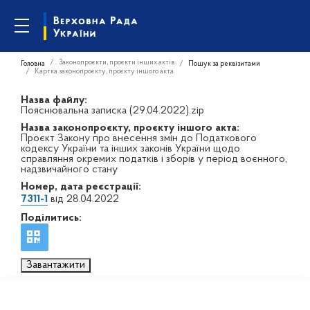
Законопроєкти, проєкти інших актів
Головна
Пошук за реквізитами
Картка законопроєкту, проєкту іншого акта
Назва файлу:
Пояснювальна записка (29.04.2022).zip
Назва законопроєкту, проєкту іншого акта:
Проєкт Закону про внесення змін до Податкового
кодексу України та інших законів України щодо
справляння окремих податків і зборів у період воєнного,
надзвичайного стану
Номер, дата реєстрації:
7311-1
від 28.04.2022
Поділитись:
Завантажити