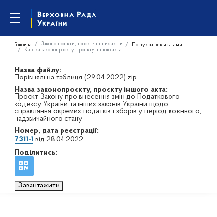
Законопроєкти, проєкти інших актів
Головна
Пошук за реквізитами
Картка законопроєкту, проєкту іншого акта
Назва файлу:
Порівняльна таблиця (29.04.2022).zip
Назва законопроєкту, проєкту іншого акта:
Проєкт Закону про внесення змін до Податкового
кодексу України та інших законів України щодо
справляння окремих податків і зборів у період воєнного,
надзвичайного стану
Номер, дата реєстрації:
7311-1
від 28.04.2022
Поділитись:
Завантажити