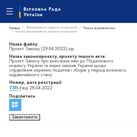
Законопроєкти, проєкти інших актів
Головна
Пошук за реквізитами
Картка законопроєкту, проєкту іншого акта
Назва файлу:
Проєкт Закону (29.04.2022).zip
Назва законопроєкту, проєкту іншого акта:
Проєкт Закону про внесення змін до Податкового
кодексу України та інших законів України щодо
справляння окремих податків і зборів у період воєнного,
надзвичайного стану
Номер, дата реєстрації:
7311-1
від 28.04.2022
Поділитись:
Завантажити