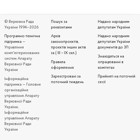
© Верховна Рада
Пошук за
Надано народним
України 1994—2026
реквізитами
депутатам України
Програмно-технічна
Архів
Надано народним
підтримка
—
законопроєктів,
депутатам України
Управління
проєктів інших актів
документів до ЗП
комп'ютеризованих
за ( III – IX скл.)
Знаходяться на
систем Апарату
Правила
опрацюванні в
Верховної Ради
оформлення
комітетах
України
Зареєстровані за
Прийняті на поточній
Iнформаційна
поточний тиждень
сесії
підтримка — Головне
організаційне
управління Апарату
Верховної Ради
України,
Інформаційне
управління Апарату
Верховної Ради
України