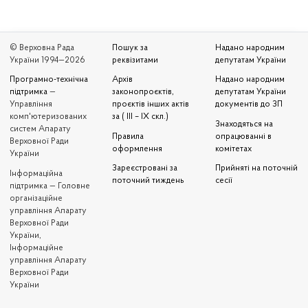
© Верховна Рада
Пошук за
Надано народним
України 1994—2026
реквізитами
депутатам України
Програмно-технічна
Архів
Надано народним
підтримка
—
законопроєктів,
депутатам України
Управління
проєктів інших актів
документів до ЗП
комп'ютеризованих
за ( III – IX скл.)
Знаходяться на
систем Апарату
Правила
опрацюванні в
Верховної Ради
оформлення
комітетах
України
Зареєстровані за
Прийняті на поточній
Iнформаційна
поточний тиждень
сесії
підтримка — Головне
організаційне
управління Апарату
Верховної Ради
України,
Інформаційне
управління Апарату
Верховної Ради
України