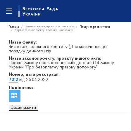
Законопроєкти, проєкти інших актів
Головна
Пошук за реквізитами
Картка законопроєкту, проєкту іншого акта
Назва файлу:
Висновок Головного комітету (Для включення до
порядку денного).zip
Назва законопроєкту, проєкту іншого акта:
Проєкт Закону про внесення змін до статті 14 Закону
України "Про безоплатну правову допомогу"
Номер, дата реєстрації:
7312
від 25.04.2022
Поділитись:
Завантажити