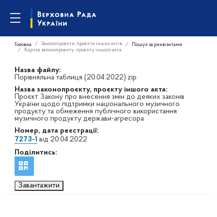
Законопроєкти, проєкти інших актів
Головна
Пошук за реквізитами
Картка законопроєкту, проєкту іншого акта
Назва файлу:
Порівняльна таблиця (20.04.2022).zip
Назва законопроєкту, проєкту іншого акта:
Проєкт Закону про внесення змін до деяких законів
України щодо підтримки національного музичного
продукту та обмеження публічного використання
музичного продукту держави-агресора
Номер, дата реєстрації:
7273-1
від 20.04.2022
Поділитись:
Завантажити