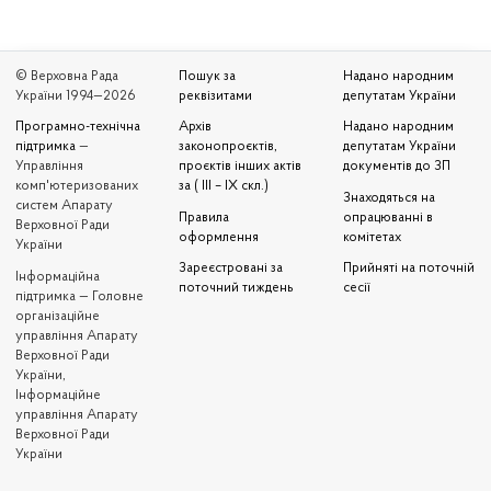
© Верховна Рада
Пошук за
Надано народним
України 1994—2026
реквізитами
депутатам України
Програмно-технічна
Архів
Надано народним
підтримка
—
законопроєктів,
депутатам України
Управління
проєктів інших актів
документів до ЗП
комп'ютеризованих
за ( III – IX скл.)
Знаходяться на
систем Апарату
Правила
опрацюванні в
Верховної Ради
оформлення
комітетах
України
Зареєстровані за
Прийняті на поточній
Iнформаційна
поточний тиждень
сесії
підтримка — Головне
організаційне
управління Апарату
Верховної Ради
України,
Інформаційне
управління Апарату
Верховної Ради
України