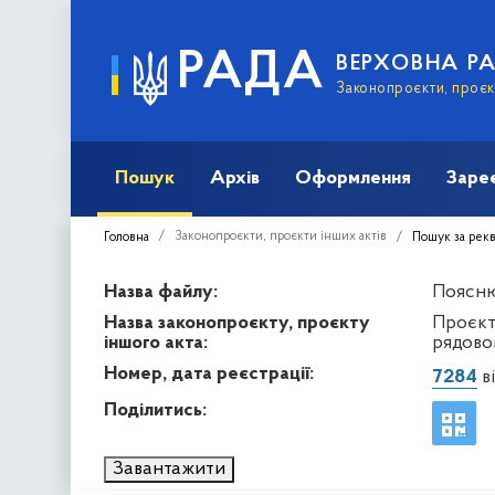
РАДА
ВЕРХОВНА Р
Законопроєкти, проєкт
Пошук
Архів
Оформлення
Заре
Законопроєкти, проєкти інших актів
Головна
Пошук за рек
Назва файлу:
Пояснюв
Назва законопроєкту, проєкту
Проєкт
іншого акта:
рядово
Номер, дата реєстрації:
7284
ві
Поділитись:
Завантажити