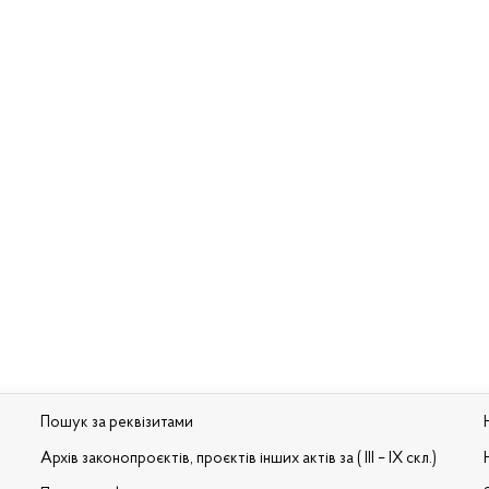
Пошук за реквізитами
Архів законопроєктів, проєктів інших актів за ( III – IX скл.)