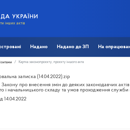
АДА УКРАЇНИ
и інших актів
єстровані
Надано
Надано до ЗП
На опрацюван
Картка законопроєкту, проєкту іншого акта
візитами
альна записка (14.04.2022).zip
 Закону про внесення змін до деяких законодавчих актів
го і начальницького складу та умов проходження служби 
д 14.04.2022