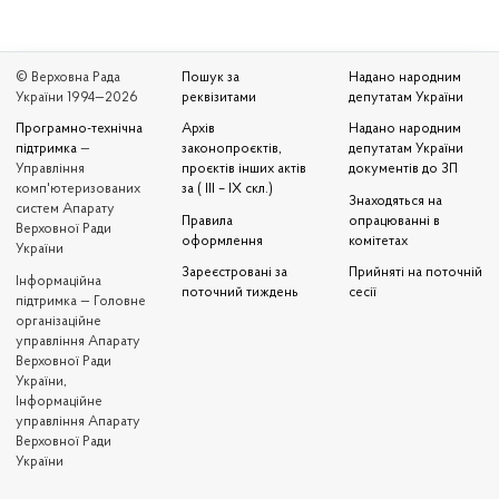
© Верховна Рада
Пошук за
Надано народним
України 1994—2026
реквізитами
депутатам України
Програмно-технічна
Архів
Надано народним
підтримка
—
законопроєктів,
депутатам України
Управління
проєктів інших актів
документів до ЗП
комп'ютеризованих
за ( III – IX скл.)
Знаходяться на
систем Апарату
Правила
опрацюванні в
Верховної Ради
оформлення
комітетах
України
Зареєстровані за
Прийняті на поточній
Iнформаційна
поточний тиждень
сесії
підтримка — Головне
організаційне
управління Апарату
Верховної Ради
України,
Інформаційне
управління Апарату
Верховної Ради
України