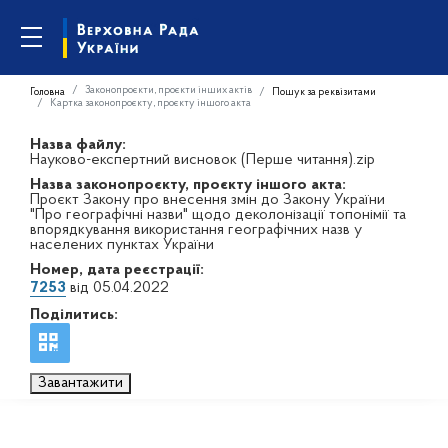
Законопроєкти, проєкти інших актів
Головна
Пошук за реквізитами
Картка законопроєкту, проєкту іншого акта
Назва файлу:
Науково-експертний висновок (Перше читання).zip
Назва законопроєкту, проєкту іншого акта:
Проєкт Закону про внесення змін до Закону України
"Про географічні назви" щодо деколонізації топонімії та
впорядкування використання географічних назв у
населених пунктах України
Номер, дата реєстрації:
7253
від 05.04.2022
Поділитись:
Завантажити