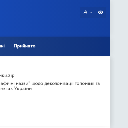
A
ні
Прийнято
ики.zip
ічні назви" щодо деколонізації топонімії та
нктах України