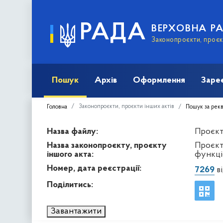
РАДА
ВЕРХОВНА Р
Законопроєкти, проєкт
Пошук
Архів
Оформлення
Заре
Законопроєкти, проєкти інших актів
Головна
Пошук за рек
Назва файлу:
Проєкт 
Назва законопроєкту, проєкту
Проєкт
іншого акта:
функці
Номер, дата реєстрації:
7269
ві
Поділитись:
Завантажити