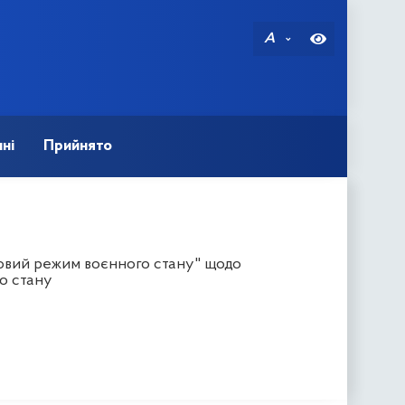
A
ні
Прийнято
вовий режим воєнного стану" щодо
о стану