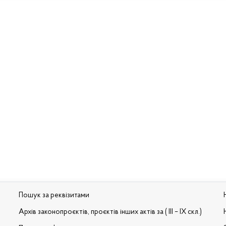
Пошук за реквізитами
Архів законопроєктів, проєктів інших актів за ( III – IX скл.)