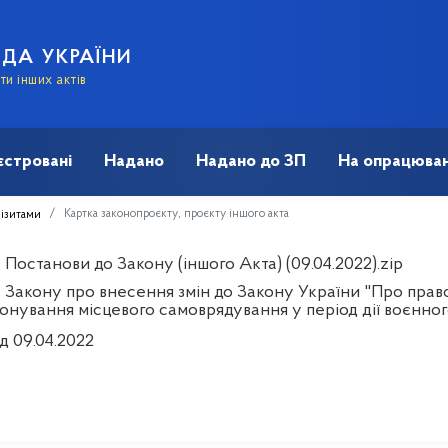
АДА УКРАЇНИ
и інших актів
єстровані
Надано
Надано до ЗП
На опрацюван
Картка законопроєкту, проєкту іншого акта
візитами
Постанови до Закону (іншого Акта) (09.04.2022).zip
 Закону про внесення змін до Закону України "Про пра
онування місцевого самоврядування у період дії воєнног
д 09.04.2022