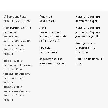
© Верховна Рада
Пошук за
Надано народним
України 1994—2026
реквізитами
депутатам України
Програмно-технічна
Архів
Надано народним
підтримка
—
законопроєктів,
депутатам України
Управління
проєктів інших актів
документів до ЗП
комп'ютеризованих
за ( III – IX скл.)
Знаходяться на
систем Апарату
Правила
опрацюванні в
Верховної Ради
оформлення
комітетах
України
Зареєстровані за
Прийняті на поточній
Iнформаційна
поточний тиждень
сесії
підтримка — Головне
організаційне
управління Апарату
Верховної Ради
України,
Інформаційне
управління Апарату
Верховної Ради
України