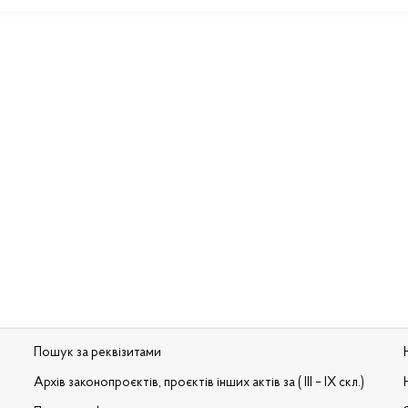
Пошук за реквізитами
Архів законопроєктів, проєктів інших актів за ( III – IX скл.)