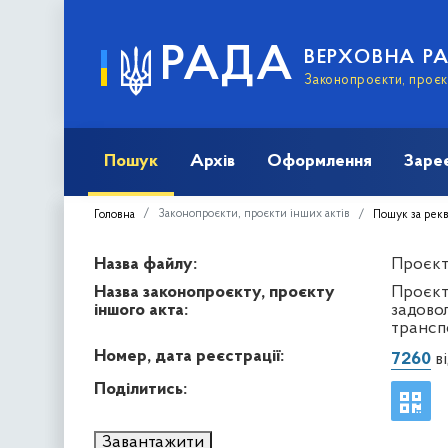
РАДА
ВЕРХОВНА Р
Законопроєкти, проєкт
Пошук
Архів
Оформлення
Заре
Законопроєкти, проєкти інших актів
Головна
Пошук за рек
Назва файлу:
Проєкт 
Назва законопроєкту, проєкту
Проєкт
іншого акта:
задово
трансп
Номер, дата реєстрації:
7260
ві
Поділитись:
Завантажити