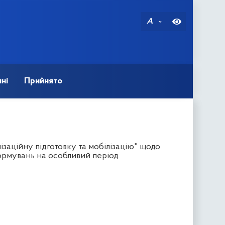
A
ні
Прийнято
заційну підготовку та мобілізацію" щодо
ормувань на особливий період