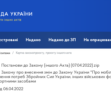
АДА УКРАЇНИ
и інших актів
єстровані
Надано
Надано до ЗП
На опрацюван
Картка законопроєкту, проєкту іншого акта
візитами
Постанови до Закону (іншого Акта) (07.04.2022).zip
 Закону про внесення змін до Закону України "Про мобілі
лення потреб Збройних Сил України, інших військових ф
ортними засобами
д 06.04.2022