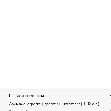
Пошук за реквізитами
Архів законопроєктів, проєктів інших актів за ( III – IX скл.)