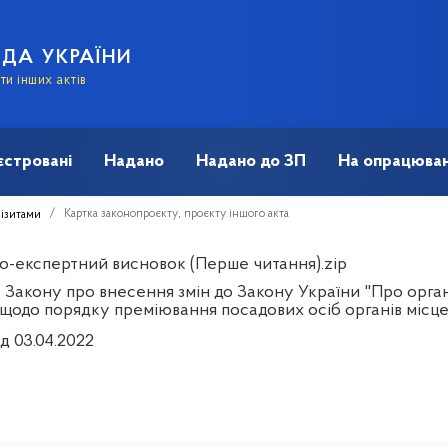
АДА УКРАЇНИ
и інших актів
єстровані
Надано
Надано до ЗП
На опрацюван
Картка законопроєкту, проєкту іншого акта
візитами
о-експертний висновок (Перше читання).zip
 Закону про внесення змін до Закону України "Про орган
 щодо порядку преміювання посадових осіб органів місц
д 03.04.2022