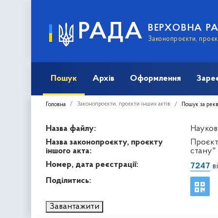
РАДА
ВЕРХОВНА Р
Законопроєкти, проєкт
Пошук
Архів
Оформлення
Заре
Законопроєкти, проєкти інших актів
Головна
Пошук за рек
Назва файлу:
Науков
Назва законопроєкту, проєкту
Проєкт
іншого акта:
стану"
Номер, дата реєстрації:
7247
ві
Поділитись:
Завантажити