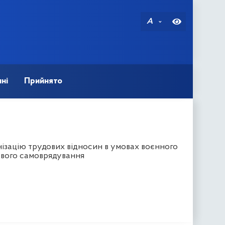
A
ні
Прийнято
ізацію трудових відносин в умовах воєнного
евого самоврядування