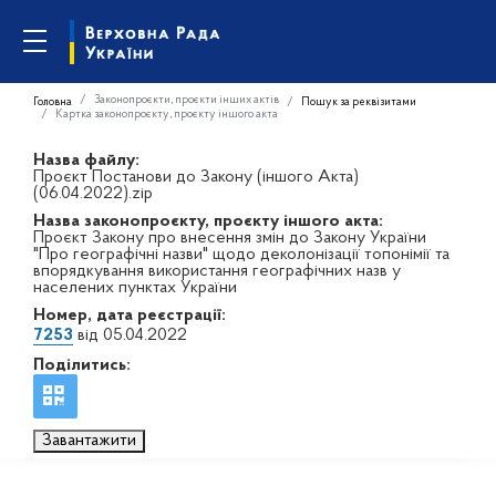
Законопроєкти, проєкти інших актів
Головна
Пошук за реквізитами
Картка законопроєкту, проєкту іншого акта
Назва файлу:
Проєкт Постанови до Закону (іншого Акта)
(06.04.2022).zip
Назва законопроєкту, проєкту іншого акта:
Проєкт Закону про внесення змін до Закону України
"Про географічні назви" щодо деколонізації топонімії та
впорядкування використання географічних назв у
населених пунктах України
Номер, дата реєстрації:
7253
від 05.04.2022
Поділитись:
Завантажити