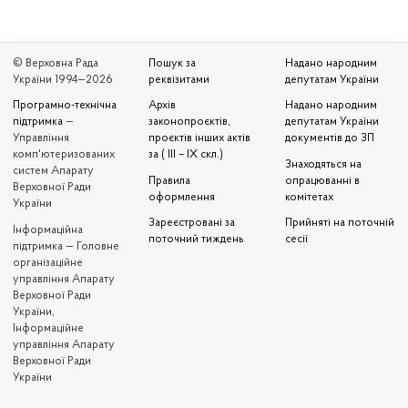
© Верховна Рада
Пошук за
Надано народним
України 1994—2026
реквізитами
депутатам України
Програмно-технічна
Архів
Надано народним
підтримка
—
законопроєктів,
депутатам України
Управління
проєктів інших актів
документів до ЗП
комп'ютеризованих
за ( III – IX скл.)
Знаходяться на
систем Апарату
Правила
опрацюванні в
Верховної Ради
оформлення
комітетах
України
Зареєстровані за
Прийняті на поточній
Iнформаційна
поточний тиждень
сесії
підтримка — Головне
організаційне
управління Апарату
Верховної Ради
України,
Інформаційне
управління Апарату
Верховної Ради
України