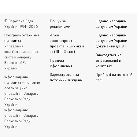
© Верховна Рада
Пошук за
Надано народним
України 1994—2026
реквізитами
депутатам України
Програмно-технічна
Архів
Надано народним
підтримка
—
законопроєктів,
депутатам України
Управління
проєктів інших актів
документів до ЗП
комп'ютеризованих
за ( III – IX скл.)
Знаходяться на
систем Апарату
Правила
опрацюванні в
Верховної Ради
оформлення
комітетах
України
Зареєстровані за
Прийняті на поточній
Iнформаційна
поточний тиждень
сесії
підтримка — Головне
організаційне
управління Апарату
Верховної Ради
України,
Інформаційне
управління Апарату
Верховної Ради
України