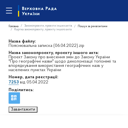
Законопроєкти, проєкти інших актів
Головна
Пошук за реквізитами
Картка законопроєкту, проєкту іншого акта
Назва файлу:
Пояснювальна записка (06.04.2022).zip
Назва законопроєкту, проєкту іншого акта:
Проєкт Закону про внесення змін до Закону України
"Про географічні назви" щодо деколонізації топонімії та
впорядкування використання географічних назв у
населених пунктах України
Номер, дата реєстрації:
7253
від 05.04.2022
Поділитись:
Завантажити