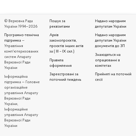
© Верховна Рада
Пошук за
Надано народним
України 1994—2026
реквізитами
депутатам України
Програмно-технічна
Архів
Надано народним
підтримка
—
законопроєктів,
депутатам України
Управління
проєктів інших актів
документів до ЗП
комп'ютеризованих
за ( III – IX скл.)
Знаходяться на
систем Апарату
Правила
опрацюванні в
Верховної Ради
оформлення
комітетах
України
Зареєстровані за
Прийняті на поточній
Iнформаційна
поточний тиждень
сесії
підтримка — Головне
організаційне
управління Апарату
Верховної Ради
України,
Інформаційне
управління Апарату
Верховної Ради
України