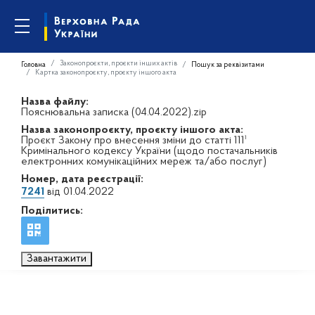
Законопроєкти, проєкти інших актів
Головна
Пошук за реквізитами
Картка законопроєкту, проєкту іншого акта
Назва файлу:
Пояснювальна записка (04.04.2022).zip
Назва законопроєкту, проєкту іншого акта:
Проєкт Закону про внесення зміни до статті 111¹
Кримінального кодексу України (щодо постачальників
електронних комунікаційних мереж та/або послуг)
Номер, дата реєстрації:
7241
від 01.04.2022
Поділитись:
Завантажити