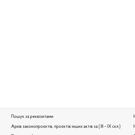
Пошук за реквізитами
Архів законопроєктів, проєктів інших актів за ( III – IX скл.)