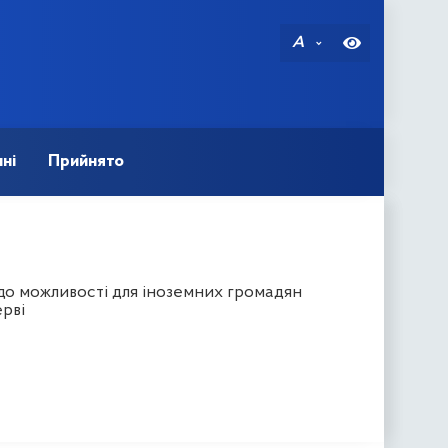
A
ні
Прийнято
до можливості для іноземних громадян
рві