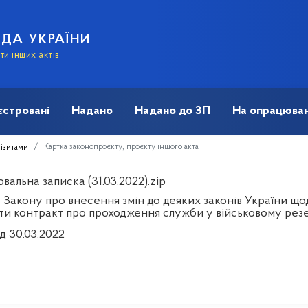
АДА УКРАЇНИ
и інших актів
єстровані
Надано
Надано до ЗП
На опрацюван
Картка законопроєкту, проєкту іншого акта
візитами
альна записка (31.03.2022).zip
 Закону про внесення змін до деяких законів України що
ти контракт про проходження служби у військовому резе
д 30.03.2022