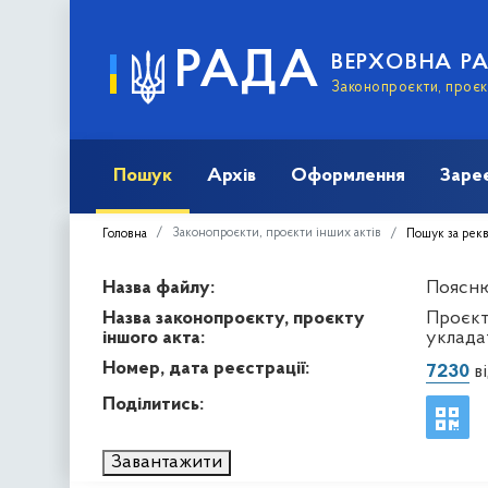
РАДА
ВЕРХОВНА Р
Законопроєкти, проєкт
Пошук
Архів
Оформлення
Заре
Законопроєкти, проєкти інших актів
Головна
Пошук за рек
Назва файлу:
Пояснюв
Назва законопроєкту, проєкту
Проєкт
іншого акта:
уклада
Номер, дата реєстрації:
7230
ві
Поділитись:
Завантажити