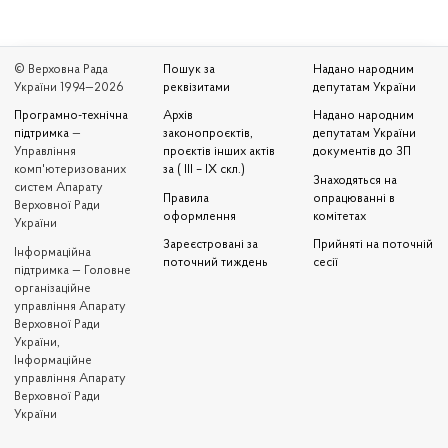
© Верховна Рада
Пошук за
Надано народним
України 1994—2026
реквізитами
депутатам України
Програмно-технічна
Архів
Надано народним
підтримка
—
законопроєктів,
депутатам України
Управління
проєктів інших актів
документів до ЗП
комп'ютеризованих
за ( III – IX скл.)
Знаходяться на
систем Апарату
Правила
опрацюванні в
Верховної Ради
оформлення
комітетах
України
Зареєстровані за
Прийняті на поточній
Iнформаційна
поточний тиждень
сесії
підтримка — Головне
організаційне
управління Апарату
Верховної Ради
України,
Інформаційне
управління Апарату
Верховної Ради
України