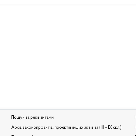
Пошук за реквізитами
Архів законопроєктів, проєктів інших актів за ( III – IX скл.)