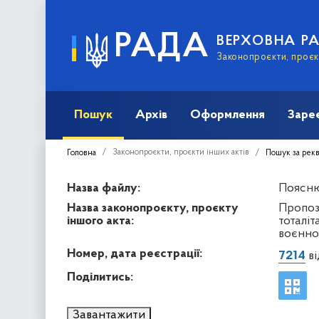
РАДА
ВЕРХОВНА Р
Законопроєкти, проєкт
Пошук
Архів
Оформлення
Заре
Законопроєкти, проєкти інших актів
Головна
Пошук за рек
Назва файлу:
Пояснюв
Назва законопроєкту, проєкту
Пропоз
іншого акта:
тоталіт
воєнно
Номер, дата реєстрації:
7214
ві
Поділитись:
Завантажити