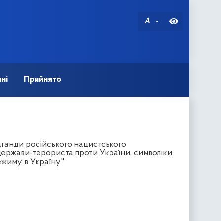
A
ні
Прийнято
ганди російського нацистського
 держави-терориста проти України, символіки
ежиму в Україну"