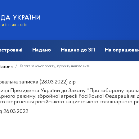
АДА УКРАЇНИ
и інших актів
єстровані
Надано
Надано до ЗП
На опрацюван
Картка законопроєкту, проєкту іншого акта
візитами
альна записка (28.03.2022).zip
иції Президента України до Закону "Про заборону пропа
арного режиму, збройної агресії Російської Федерації як
го вторгнення російського нацистського тоталітарного р
д 26.03.2022