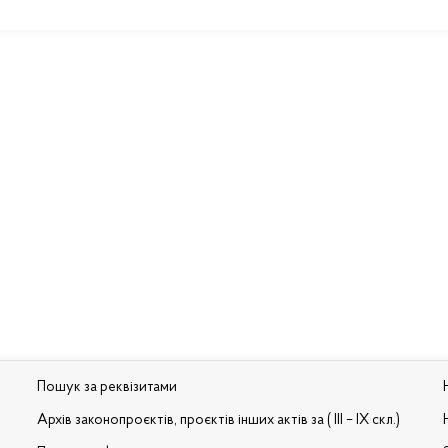
Пошук за реквізитами
Архів законопроєктів, проєктів інших актів за ( III – IX скл.)