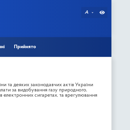
A
ні
Прийнято
ни та деяких законодавчих актів України
ати за видобування газу природного,
в електронних сигаретах, та врегулювання