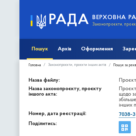
РАДА
ВЕРХОВНА Р
Законопроєкти, проєкт
Пошук
Архів
Оформлення
Заре
Законопроєкти, проєкти інших актів
Головна
Пошук за рек
Назва файлу:
Проєкт 
Назва законопроєкту, проєкту
Проєкт
іншого акта:
щодо з
збільш
інших 
Номер, дата реєстрації:
7038-3
Поділитись: