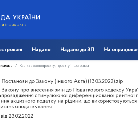
АДА УКРАЇНИ
и інших актів
єстровані
Надано
Надано до ЗП
На опрацюван
Картка законопроєкту, проєкту іншого акта
візитами
Постанови до Закону (іншого Акта) (13.03.2022).zip
 Закону про внесення змін до Податкового кодексу Украї
апровадження стимулюючої диференційованої рентної пл
ення акцизного податку на рідини, що використовуються 
питань оподаткування
від 23.02.2022