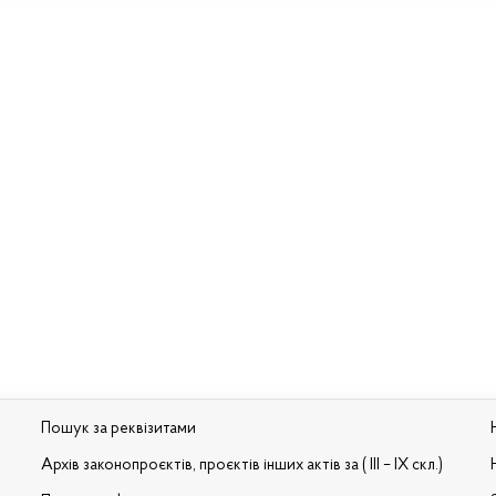
Пошук за реквізитами
Архів законопроєктів, проєктів інших актів за ( III – IX скл.)