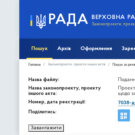
РАДА
ВЕРХОВНА Р
Законопроєкти, проєкт
Пошук
Архів
Оформлення
Заре
Законопроєкти, проєкти інших актів
Головна
Пошук за рек
Назва файлу:
Подання
Назва законопроєкту, проєкту
Проєкт
іншого акта:
щодо з
Номер, дата реєстрації:
7038-д
Поділитись:
Завантажити