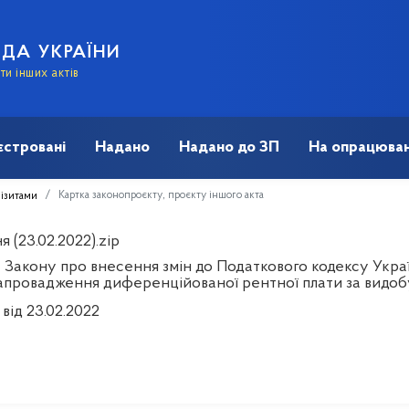
АДА УКРАЇНИ
и інших актів
єстровані
Надано
Надано до ЗП
На опрацюван
Картка законопроєкту, проєкту іншого акта
візитами
 (23.02.2022).zip
 Закону про внесення змін до Податкового кодексу Украї
апровадження диференційованої рентної плати за видоб
від 23.02.2022