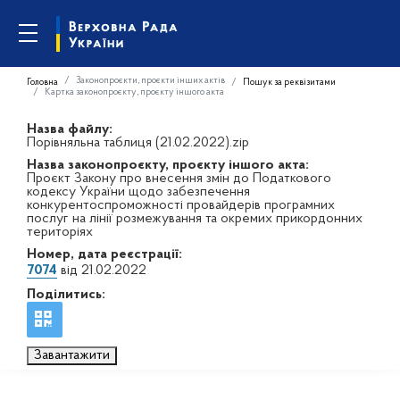
Законопроєкти, проєкти інших актів
Головна
Пошук за реквізитами
Картка законопроєкту, проєкту іншого акта
Назва файлу:
Порівняльна таблиця (21.02.2022).zip
Назва законопроєкту, проєкту іншого акта:
Проєкт Закону про внесення змін до Податкового
кодексу України щодо забезпечення
конкурентоспроможності провайдерів програмних
послуг на лінії розмежування та окремих прикордонних
територіях
Номер, дата реєстрації:
7074
від 21.02.2022
Поділитись:
Завантажити