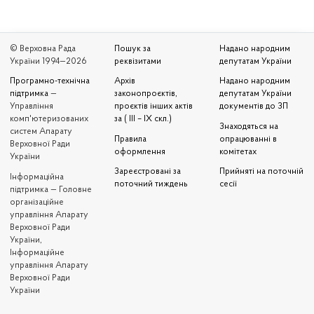
© Верховна Рада
Пошук за
Надано народним
України 1994—2026
реквізитами
депутатам України
Програмно-технічна
Архів
Надано народним
підтримка
—
законопроєктів,
депутатам України
Управління
проєктів інших актів
документів до ЗП
комп'ютеризованих
за ( III – IX скл.)
Знаходяться на
систем Апарату
Правила
опрацюванні в
Верховної Ради
оформлення
комітетах
України
Зареєстровані за
Прийняті на поточній
Iнформаційна
поточний тиждень
сесії
підтримка — Головне
організаційне
управління Апарату
Верховної Ради
України,
Інформаційне
управління Апарату
Верховної Ради
України