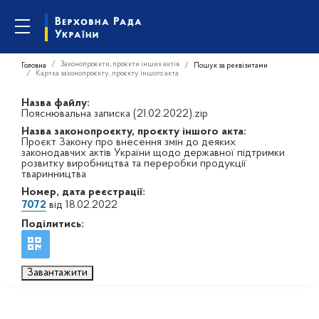
Законопроєкти, проєкти інших актів
Головна
Пошук за реквізитами
Картка законопроєкту, проєкту іншого акта
Назва файлу:
Пояснювальна записка (21.02.2022).zip
Назва законопроєкту, проєкту іншого акта:
Проєкт Закону про внесення змін до деяких
законодавчих актів України щодо державної підтримки
розвитку виробництва та переробки продукції
тваринництва
Номер, дата реєстрації:
7072
від 18.02.2022
Поділитись:
Завантажити