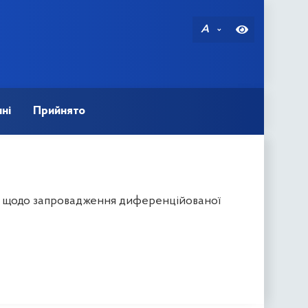
A
ні
Прийнято
и щодо запровадження диференційованої