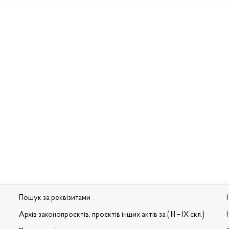
Пошук за реквізитами
Архів законопроєктів, проєктів інших актів за ( III – IX скл.)