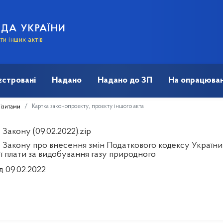
АДА УКРАЇНИ
и інших актів
єстровані
Надано
Надано до ЗП
На опрацюван
Картка законопроєкту, проєкту іншого акта
візитами
Закону (09.02.2022).zip
 Закону про внесення змін Податкового кодексу Україн
ї плати за видобування газу природного
д 09.02.2022