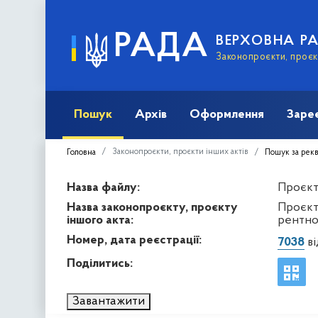
РАДА
ВЕРХОВНА Р
Законопроєкти, проєкт
Пошук
Архів
Оформлення
Заре
Законопроєкти, проєкти інших актів
Головна
Пошук за рек
Назва файлу:
Проєкт 
Назва законопроєкту, проєкту
Проєкт
іншого акта:
рентно
Номер, дата реєстрації:
7038
ві
Поділитись:
Завантажити