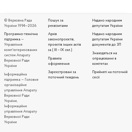
© Верховна Рада
Пошук за
Надано народним
України 1994—2026
реквізитами
депутатам України
Програмно-технічна
Архів
Надано народним
підтримка
—
законопроєктів,
депутатам України
Управління
проєктів інших актів
документів до ЗП
комп'ютеризованих
за ( III – IX скл.)
Знаходяться на
систем Апарату
Правила
опрацюванні в
Верховної Ради
оформлення
комітетах
України
Зареєстровані за
Прийняті на поточній
Iнформаційна
поточний тиждень
сесії
підтримка — Головне
організаційне
управління Апарату
Верховної Ради
України,
Інформаційне
управління Апарату
Верховної Ради
України