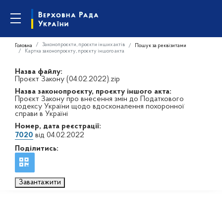
Законопроєкти, проєкти інших актів
Головна
Пошук за реквізитами
Картка законопроєкту, проєкту іншого акта
Назва файлу:
Проєкт Закону (04.02.2022).zip
Назва законопроєкту, проєкту іншого акта:
Проєкт Закону про внесення змін до Податкового
кодексу України щодо вдосконалення похоронної
справи в Україні
Номер, дата реєстрації:
7020
від 04.02.2022
Поділитись:
Завантажити