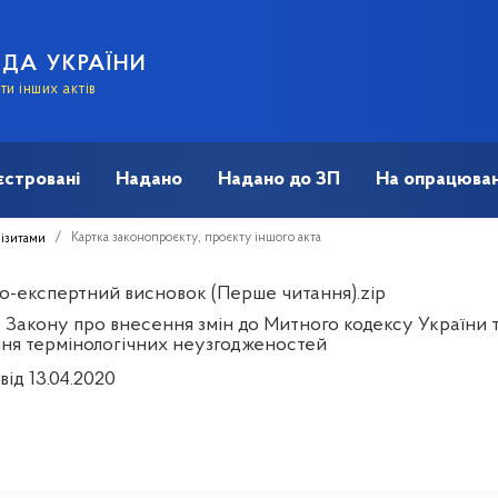
АДА УКРАЇНИ
и інших актів
єстровані
Надано
Надано до ЗП
На опрацюван
Картка законопроєкту, проєкту іншого акта
візитами
о-експертний висновок (Перше читання).zip
 Закону про внесення змін до Митного кодексу України т
ня термінологічних неузгодженостей
від 13.04.2020