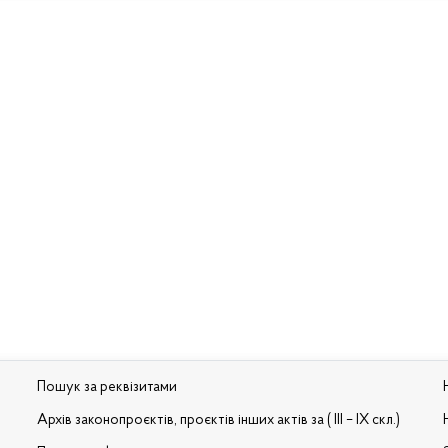
Пошук за реквізитами
Архів законопроєктів, проєктів інших актів за ( III – IX скл.)