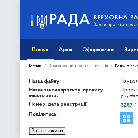
РАДА
ВЕРХОВНА Р
Законопроєкти, проєкт
Пошук
Архів
Оформлення
Заре
Законопроєкти, проєкти інших актів
Головна
Пошук за рек
Назва файлу:
Науков
Назва законопроєкту, проєкту
Проєкт
іншого акта:
усунен
Номер, дата реєстрації:
3287-1
Поділитись:
Завантажити