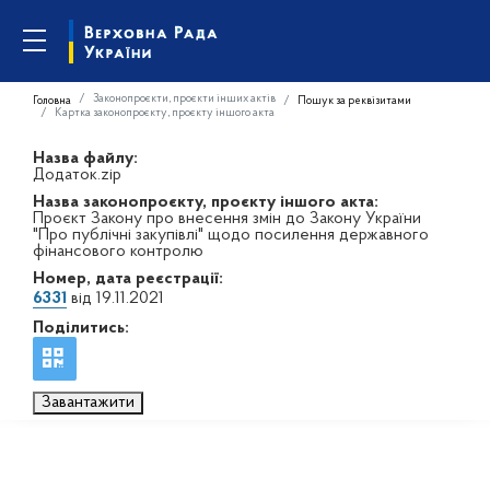
Законопроєкти, проєкти інших актів
Головна
Пошук за реквізитами
Картка законопроєкту, проєкту іншого акта
Назва файлу:
Додаток.zip
Назва законопроєкту, проєкту іншого акта:
Проєкт Закону про внесення змін до Закону України
"Про публічні закупівлі" щодо посилення державного
фінансового контролю
Номер, дата реєстрації:
6331
від 19.11.2021
Поділитись:
Завантажити