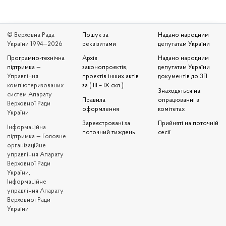
© Верховна Рада
Пошук за
Надано народним
України 1994—2026
реквізитами
депутатам України
Програмно-технічна
Архів
Надано народним
підтримка
—
законопроєктів,
депутатам України
Управління
проєктів інших актів
документів до ЗП
комп'ютеризованих
за ( III – IX скл.)
Знаходяться на
систем Апарату
Правила
опрацюванні в
Верховної Ради
оформлення
комітетах
України
Зареєстровані за
Прийняті на поточній
Iнформаційна
поточний тиждень
сесії
підтримка — Головне
організаційне
управління Апарату
Верховної Ради
України,
Інформаційне
управління Апарату
Верховної Ради
України