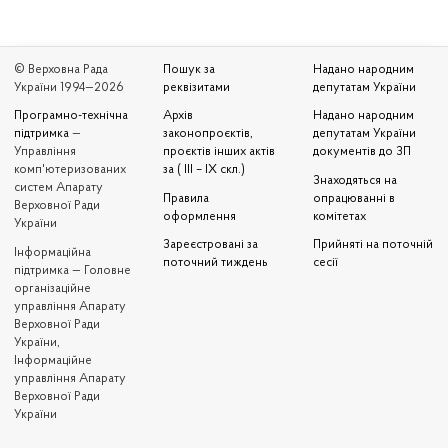
© Верховна Рада
Пошук за
Надано народним
України 1994—2026
реквізитами
депутатам України
Програмно-технічна
Архів
Надано народним
підтримка
—
законопроєктів,
депутатам України
Управління
проєктів інших актів
документів до ЗП
комп'ютеризованих
за ( III – IX скл.)
Знаходяться на
систем Апарату
Правила
опрацюванні в
Верховної Ради
оформлення
комітетах
України
Зареєстровані за
Прийняті на поточній
Iнформаційна
поточний тиждень
сесії
підтримка — Головне
організаційне
управління Апарату
Верховної Ради
України,
Інформаційне
управління Апарату
Верховної Ради
України