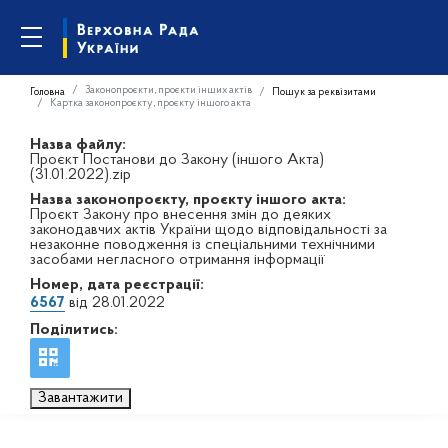
Законопроєкти, проєкти інших актів
Головна
Пошук за реквізитами
Картка законопроєкту, проєкту іншого акта
Назва файлу:
Проєкт Постанови до Закону (іншого Акта)
(31.01.2022).zip
Назва законопроєкту, проєкту іншого акта:
Проєкт Закону про внесення змін до деяких
законодавчих актів України щодо відповідальності за
незаконне поводження із спеціальними технічними
засобами негласного отримання інформації
Номер, дата реєстрації:
6567
від 28.01.2022
Поділитись:
Завантажити