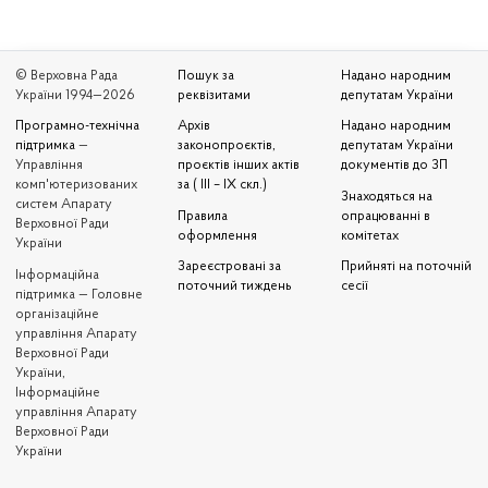
© Верховна Рада
Пошук за
Надано народним
України 1994—2026
реквізитами
депутатам України
Програмно-технічна
Архів
Надано народним
підтримка
—
законопроєктів,
депутатам України
Управління
проєктів інших актів
документів до ЗП
комп'ютеризованих
за ( III – IX скл.)
Знаходяться на
систем Апарату
Правила
опрацюванні в
Верховної Ради
оформлення
комітетах
України
Зареєстровані за
Прийняті на поточній
Iнформаційна
поточний тиждень
сесії
підтримка — Головне
організаційне
управління Апарату
Верховної Ради
України,
Інформаційне
управління Апарату
Верховної Ради
України