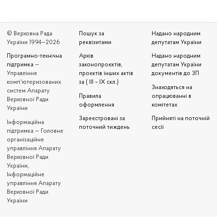
© Верховна Рада
Пошук за
Надано народним
України 1994—2026
реквізитами
депутатам України
Програмно-технічна
Архів
Надано народним
підтримка
—
законопроєктів,
депутатам України
Управління
проєктів інших актів
документів до ЗП
комп'ютеризованих
за ( III – IX скл.)
Знаходяться на
систем Апарату
Правила
опрацюванні в
Верховної Ради
оформлення
комітетах
України
Зареєстровані за
Прийняті на поточній
Iнформаційна
поточний тиждень
сесії
підтримка — Головне
організаційне
управління Апарату
Верховної Ради
України,
Інформаційне
управління Апарату
Верховної Ради
України