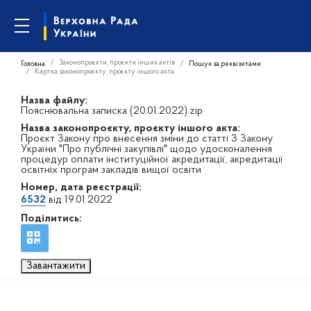
Законопроєкти, проєкти інших актів
Головна
Пошук за реквізитами
Картка законопроєкту, проєкту іншого акта
Назва файлу:
Пояснювальна записка (20.01.2022).zip
Назва законопроєкту, проєкту іншого акта:
Проєкт Закону про внесення зміни до статті 3 Закону
України "Про публічні закупівлі" щодо удосконалення
процедур оплати інституційної акредитації, акредитації
освітніх програм закладів вищої освіти
Номер, дата реєстрації:
6532
від 19.01.2022
Поділитись:
Завантажити