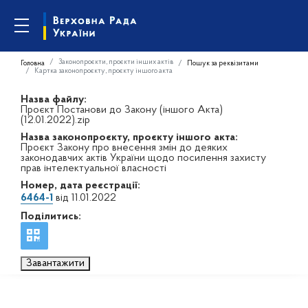
Законопроєкти, проєкти інших актів
Головна
Пошук за реквізитами
Картка законопроєкту, проєкту іншого акта
Назва файлу:
Проєкт Постанови до Закону (іншого Акта)
(12.01.2022).zip
Назва законопроєкту, проєкту іншого акта:
Проєкт Закону про внесення змін до деяких
законодавчих актів України щодо посилення захисту
прав інтелектуальної власності
Номер, дата реєстрації:
6464-1
від 11.01.2022
Поділитись:
Завантажити