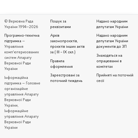
© Верховна Рада
Пошук за
Надано народним
України 1994—2026
реквізитами
депутатам України
Програмно-технічна
Архів
Надано народним
підтримка
—
законопроєктів,
депутатам України
Управління
проєктів інших актів
документів до ЗП
комп'ютеризованих
за ( III – IX скл.)
Знаходяться на
систем Апарату
Правила
опрацюванні в
Верховної Ради
оформлення
комітетах
України
Зареєстровані за
Прийняті на поточній
Iнформаційна
поточний тиждень
сесії
підтримка — Головне
організаційне
управління Апарату
Верховної Ради
України,
Інформаційне
управління Апарату
Верховної Ради
України