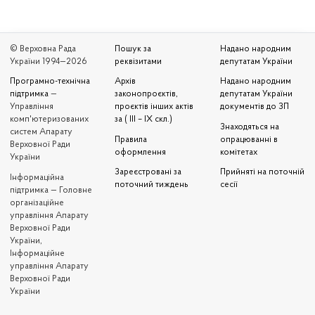
© Верховна Рада
Пошук за
Надано народним
України 1994—2026
реквізитами
депутатам України
Програмно-технічна
Архів
Надано народним
підтримка
—
законопроєктів,
депутатам України
Управління
проєктів інших актів
документів до ЗП
комп'ютеризованих
за ( III – IX скл.)
Знаходяться на
систем Апарату
Правила
опрацюванні в
Верховної Ради
оформлення
комітетах
України
Зареєстровані за
Прийняті на поточній
Iнформаційна
поточний тиждень
сесії
підтримка — Головне
організаційне
управління Апарату
Верховної Ради
України,
Інформаційне
управління Апарату
Верховної Ради
України