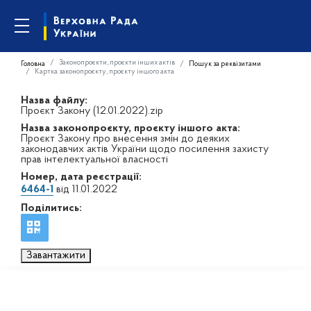
Законопроєкти, проєкти інших актів
Головна
Пошук за реквізитами
Картка законопроєкту, проєкту іншого акта
Назва файлу:
Проєкт Закону (12.01.2022).zip
Назва законопроєкту, проєкту іншого акта:
Проєкт Закону про внесення змін до деяких
законодавчих актів України щодо посилення захисту
прав інтелектуальної власності
Номер, дата реєстрації:
6464-1
від 11.01.2022
Поділитись:
Завантажити