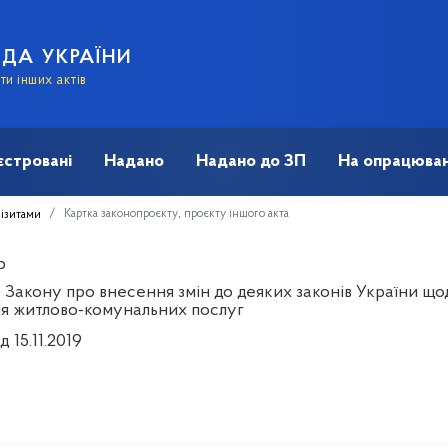
АДА УКРАЇНИ
и інших актів
єстровані
Надано
Надано до ЗП
На опрацюван
Картка законопроєкту, проєкту іншого акта
візитами
p
 Закону про внесення змін до деяких законів України щ
я житлово-комунальних послуг
д 15.11.2019