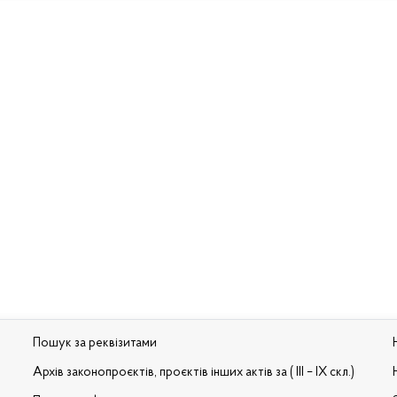
Пошук за реквізитами
Архів законопроєктів, проєктів інших актів за ( III – IX скл.)