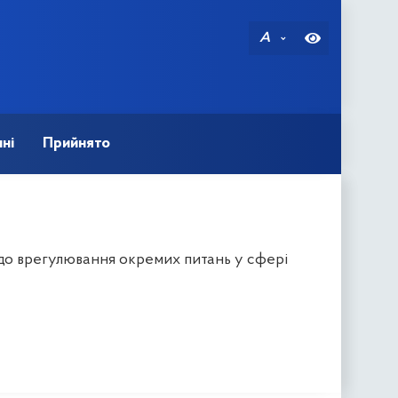
A
ні
Прийнято
одо врегулювання окремих питань у сфері