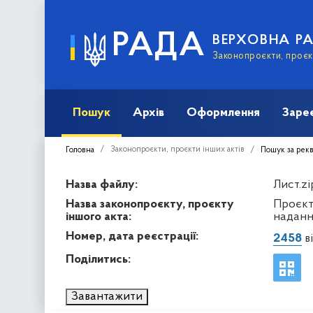
РАДА
ВЕРХОВНА Р
Законопроєкти, проєкт
Пошук
Архів
Оформлення
Заре
Законопроєкти, проєкти інших актів
Головна
Пошук за рек
Назва файлу:
Лист.zi
Назва законопроєкту, проєкту
Проєкт
іншого акта:
наданн
Номер, дата реєстрації:
2458
ві
Поділитись:
Завантажити