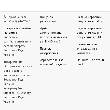
© Верховна Рада
Пошук за
Надано народним
України 1994—2026
реквізитами
депутатам України
Програмно-технічна
Архів
Надано народним
підтримка
—
законопроєктів,
депутатам України
Управління
проєктів інших актів
документів до ЗП
комп'ютеризованих
за ( III – IX скл.)
Знаходяться на
систем Апарату
Правила
опрацюванні в
Верховної Ради
оформлення
комітетах
України
Зареєстровані за
Прийняті на поточній
Iнформаційна
поточний тиждень
сесії
підтримка — Головне
організаційне
управління Апарату
Верховної Ради
України,
Інформаційне
управління Апарату
Верховної Ради
України