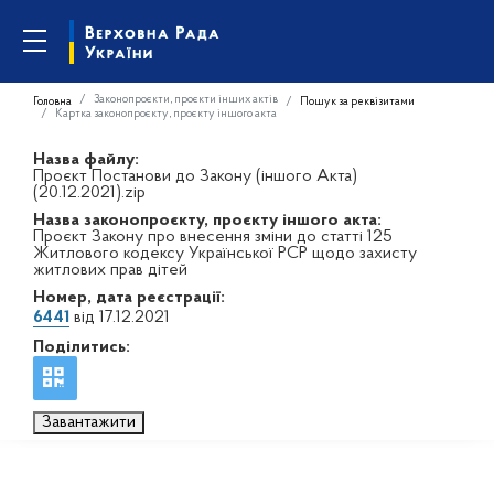
Законопроєкти, проєкти інших актів
Головна
Пошук за реквізитами
Картка законопроєкту, проєкту іншого акта
Назва файлу:
Проєкт Постанови до Закону (іншого Акта)
(20.12.2021).zip
Назва законопроєкту, проєкту іншого акта:
Проєкт Закону про внесення зміни до статті 125
Житлового кодексу Української РСР щодо захисту
житлових прав дітей
Номер, дата реєстрації:
6441
від 17.12.2021
Поділитись:
Завантажити