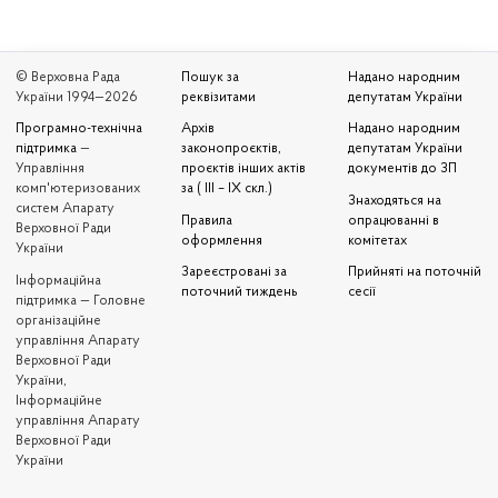
© Верховна Рада
Пошук за
Надано народним
України 1994—2026
реквізитами
депутатам України
Програмно-технічна
Архів
Надано народним
підтримка
—
законопроєктів,
депутатам України
Управління
проєктів інших актів
документів до ЗП
комп'ютеризованих
за ( III – IX скл.)
Знаходяться на
систем Апарату
Правила
опрацюванні в
Верховної Ради
оформлення
комітетах
України
Зареєстровані за
Прийняті на поточній
Iнформаційна
поточний тиждень
сесії
підтримка — Головне
організаційне
управління Апарату
Верховної Ради
України,
Інформаційне
управління Апарату
Верховної Ради
України