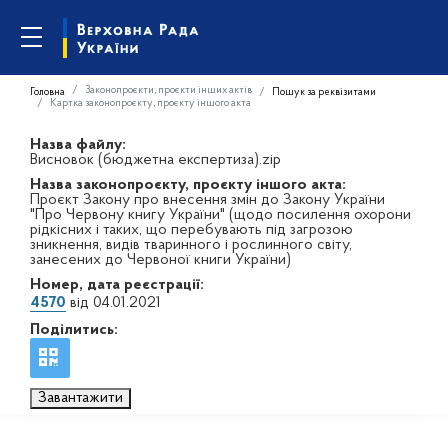
Законопроєкти, проєкти інших актів
Головна
Пошук за реквізитами
Картка законопроєкту, проєкту іншого акта
Назва файлу:
Висновок (бюджетна експертиза).zip
Назва законопроєкту, проєкту іншого акта:
Проєкт Закону про внесення змін до Закону України
"Про Червону книгу України" (щодо посилення охорони
рідкісних і таких, що перебувають під загрозою
зникнення, видів тваринного і рослинного світу,
занесених до Червоної книги України)
Номер, дата реєстрації:
4570
від 04.01.2021
Поділитись:
Завантажити