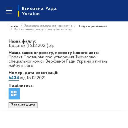
Законопроєкти, проєкти інших актів
Головна
Пошук за реквізитами
Картка законопроєкту, проєкту іншого акта
Назва файлу:
Додаток (16.12.2021).zip
Назва законопроєкту, проєкту іншого акта:
Проєкт Постанови про утворення Тимчасової
спеціальної комісії Верховної Ради України з питань
майбутнього.
Номер, дата реєстрації:
6434
від 15.12.2021
Поділитись:
Завантажити