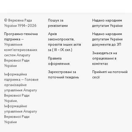
© Верховна Рада
Пошук за
Надано народним
України 1994—2026
реквізитами
депутатам України
Програмно-технічна
Архів
Надано народним
підтримка
—
законопроєктів,
депутатам України
Управління
проєктів інших актів
документів до ЗП
комп'ютеризованих
за ( III – IX скл.)
Знаходяться на
систем Апарату
Правила
опрацюванні в
Верховної Ради
оформлення
комітетах
України
Зареєстровані за
Прийняті на поточній
Iнформаційна
поточний тиждень
сесії
підтримка — Головне
організаційне
управління Апарату
Верховної Ради
України,
Інформаційне
управління Апарату
Верховної Ради
України