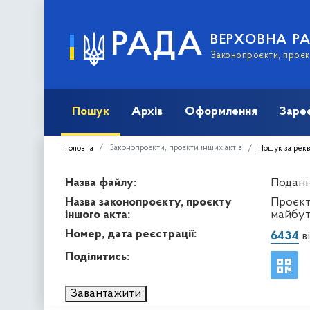
РАДА
ВЕРХОВНА Р
Законопроєкти, проєкт
Пошук
Архів
Оформлення
Заре
Законопроєкти, проєкти інших актів
Головна
Пошук за рек
Назва файлу:
Подання
Назва законопроєкту, проєкту
Проєкт
іншого акта:
майбут
Номер, дата реєстрації:
6434
ві
Поділитись:
Завантажити