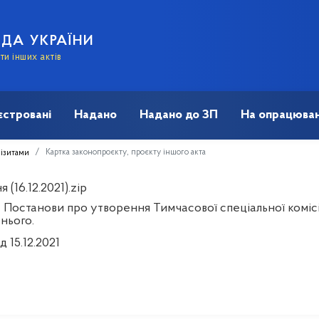
АДА УКРАЇНИ
и інших актів
єстровані
Надано
Надано до ЗП
На опрацюван
Картка законопроєкту, проєкту іншого акта
візитами
 (16.12.2021).zip
 Постанови про утворення Тимчасової спеціальної комісі
нього.
д 15.12.2021