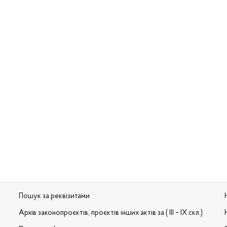
Пошук за реквізитами
Архів законопроєктів, проєктів інших актів за ( III – IX скл.)