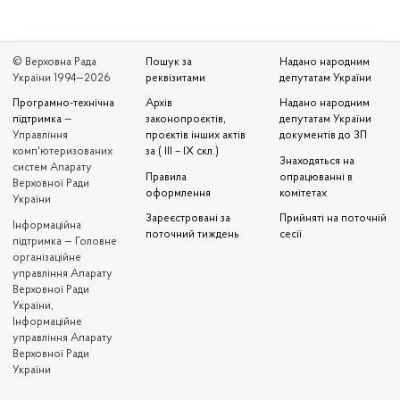
© Верховна Рада
Пошук за
Надано народним
України 1994—2026
реквізитами
депутатам України
Програмно-технічна
Архів
Надано народним
підтримка
—
законопроєктів,
депутатам України
Управління
проєктів інших актів
документів до ЗП
комп'ютеризованих
за ( III – IX скл.)
Знаходяться на
систем Апарату
Правила
опрацюванні в
Верховної Ради
оформлення
комітетах
України
Зареєстровані за
Прийняті на поточній
Iнформаційна
поточний тиждень
сесії
підтримка — Головне
організаційне
управління Апарату
Верховної Ради
України,
Інформаційне
управління Апарату
Верховної Ради
України