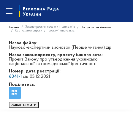
Законопроєкти, проєкти інших актів
Головна
Пошук за реквізитами
Картка законопроєкту, проєкту іншого акта
Назва файлу:
Науково-експертний висновок (Перше читання).zip
Назва законопроєкту, проєкту іншого акта:
Проєкт Закону про утвердження української
національної та громадянської ідентичності
Номер, дата реєстрації:
6341-1
від 03.12.2021
Поділитись:
Завантажити