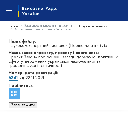
Законопроєкти, проєкти інших актів
Головна
Пошук за реквізитами
Картка законопроєкту, проєкту іншого акта
Назва файлу:
Науково-експертний висновок (Перше читання).zip
Назва законопроєкту, проєкту іншого акта:
Проєкт Закону про основні засади державної політики у
сфері утвердження української національної та
громадянської ідентичності
Номер, дата реєстрації:
6341
від 23.11.2021
Поділитись:
Завантажити