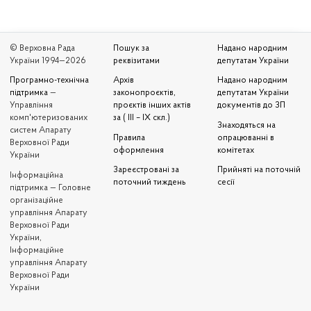
© Верховна Рада
Пошук за
Надано народним
України 1994—2026
реквізитами
депутатам України
Програмно-технічна
Архів
Надано народним
підтримка
—
законопроєктів,
депутатам України
Управління
проєктів інших актів
документів до ЗП
комп'ютеризованих
за ( III – IX скл.)
Знаходяться на
систем Апарату
Правила
опрацюванні в
Верховної Ради
оформлення
комітетах
України
Зареєстровані за
Прийняті на поточній
Iнформаційна
поточний тиждень
сесії
підтримка — Головне
організаційне
управління Апарату
Верховної Ради
України,
Інформаційне
управління Апарату
Верховної Ради
України