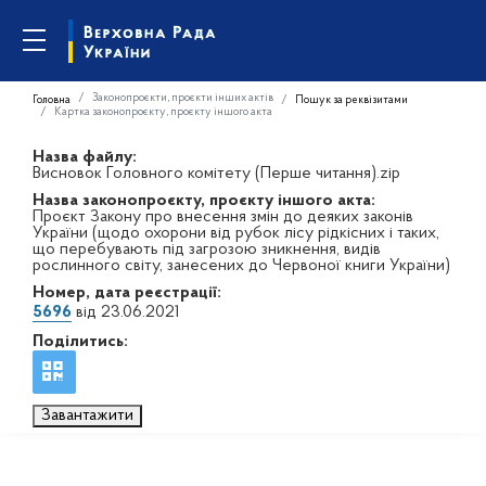
Законопроєкти, проєкти інших актів
Головна
Пошук за реквізитами
Картка законопроєкту, проєкту іншого акта
Назва файлу:
Висновок Головного комітету (Перше читання).zip
Назва законопроєкту, проєкту іншого акта:
Проєкт Закону про внесення змін до деяких законів
України (щодо охорони від рубок лісу рідкісних і таких,
що перебувають під загрозою зникнення, видів
рослинного світу, занесених до Червоної книги України)
Номер, дата реєстрації:
5696
від 23.06.2021
Поділитись:
Завантажити