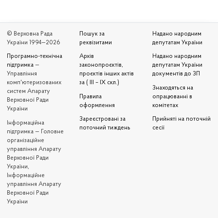
© Верховна Рада
Пошук за
Надано народним
України 1994—2026
реквізитами
депутатам України
Програмно-технічна
Архів
Надано народним
підтримка
—
законопроєктів,
депутатам України
Управління
проєктів інших актів
документів до ЗП
комп'ютеризованих
за ( III – IX скл.)
Знаходяться на
систем Апарату
Правила
опрацюванні в
Верховної Ради
оформлення
комітетах
України
Зареєстровані за
Прийняті на поточній
Iнформаційна
поточний тиждень
сесії
підтримка — Головне
організаційне
управління Апарату
Верховної Ради
України,
Інформаційне
управління Апарату
Верховної Ради
України