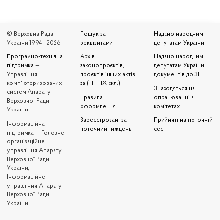
© Верховна Рада
Пошук за
Надано народним
України 1994—2026
реквізитами
депутатам України
Програмно-технічна
Архів
Надано народним
підтримка
—
законопроєктів,
депутатам України
Управління
проєктів інших актів
документів до ЗП
комп'ютеризованих
за ( III – IX скл.)
Знаходяться на
систем Апарату
Правила
опрацюванні в
Верховної Ради
оформлення
комітетах
України
Зареєстровані за
Прийняті на поточній
Iнформаційна
поточний тиждень
сесії
підтримка — Головне
організаційне
управління Апарату
Верховної Ради
України,
Інформаційне
управління Апарату
Верховної Ради
України