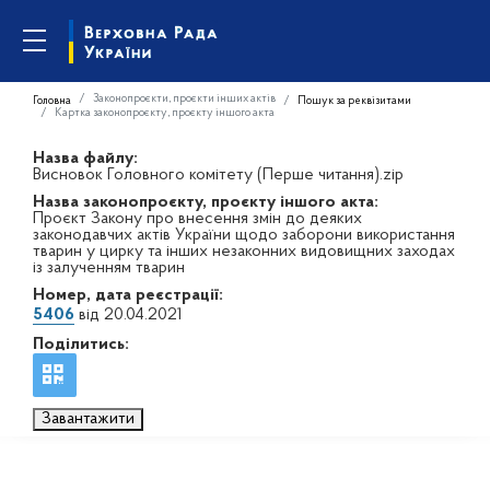
Законопроєкти, проєкти інших актів
Головна
Пошук за реквізитами
Картка законопроєкту, проєкту іншого акта
Назва файлу:
Висновок Головного комітету (Перше читання).zip
Назва законопроєкту, проєкту іншого акта:
Проєкт Закону про внесення змін до деяких
законодавчих актів України щодо заборони використання
тварин у цирку та інших незаконних видовищних заходах
із залученням тварин
Номер, дата реєстрації:
5406
від 20.04.2021
Поділитись:
Завантажити