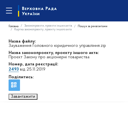
Законопроєкти, проєкти інших актів
Головна
Пошук за реквізитами
Картка законопроєкту, проєкту іншого акта
Назва файлу:
Зауваження Головного юридичного управління.zip
Назва законопроєкту, проєкту іншого акта:
Проєкт Закону про акціонерні товариства
Номер, дата реєстрації:
2493
від 25.11.2019
Поділитись:
Завантажити