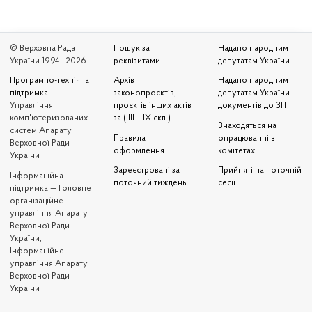
© Верховна Рада
Пошук за
Надано народним
України 1994—2026
реквізитами
депутатам України
Програмно-технічна
Архів
Надано народним
підтримка
—
законопроєктів,
депутатам України
Управління
проєктів інших актів
документів до ЗП
комп'ютеризованих
за ( III – IX скл.)
Знаходяться на
систем Апарату
Правила
опрацюванні в
Верховної Ради
оформлення
комітетах
України
Зареєстровані за
Прийняті на поточній
Iнформаційна
поточний тиждень
сесії
підтримка — Головне
організаційне
управління Апарату
Верховної Ради
України,
Інформаційне
управління Апарату
Верховної Ради
України