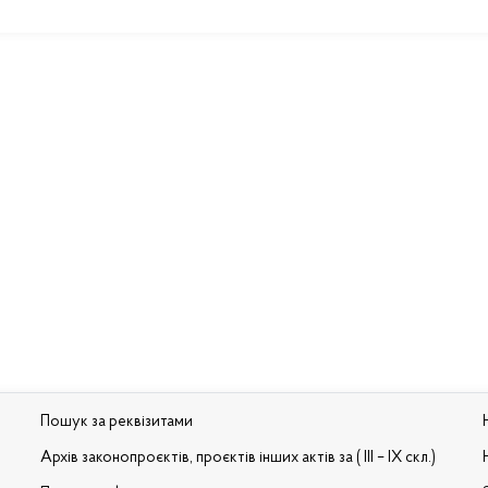
Пошук за реквізитами
Архів законопроєктів, проєктів інших актів за ( III – IX скл.)