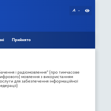
A
ні
Прийнято
бачення і радіомовлення" (про тимчасове
цифрового) мовлення з використанням
послуги для забезпечення інформаційної
едерації)