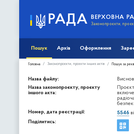
РАДА
ВЕРХОВНА Р
Законопроєкти, проєкт
Пошук
Архів
Оформлення
Заре
Законопроєкти, проєкти інших актів
Головна
Пошук за рек
Назва файлу:
Виснов
Назва законопроєкту, проєкту
Проєкт
іншого акта:
включе
радіоч
безпеки
Номер, дата реєстрації:
5546
ві
Поділитись: