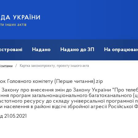
АДА УКРАЇНИ
и інших актів
єстровані
Надано
Надано до ЗП
На опрацюван
Картка законопроєкту, проєкту іншого акта
візитами
ок Головного комітету (Перше читання).zip
 Закону про внесення змін до Закону України "Про теле
ння програм загальнонаціонального багатоканального (
астотного ресурсу до складу універсальної програмної 
 населення в районі відсічі збройної агресії Російської Ф
д 21.05.2021