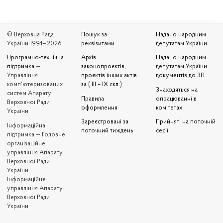
© Верховна Рада
Пошук за
Надано народним
України 1994—2026
реквізитами
депутатам України
Програмно-технічна
Архів
Надано народним
підтримка
—
законопроєктів,
депутатам України
Управління
проєктів інших актів
документів до ЗП
комп'ютеризованих
за ( III – IX скл.)
Знаходяться на
систем Апарату
Правила
опрацюванні в
Верховної Ради
оформлення
комітетах
України
Зареєстровані за
Прийняті на поточній
Iнформаційна
поточний тиждень
сесії
підтримка — Головне
організаційне
управління Апарату
Верховної Ради
України,
Інформаційне
управління Апарату
Верховної Ради
України