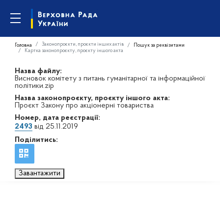
Законопроєкти, проєкти інших актів
Головна
Пошук за реквізитами
Картка законопроєкту, проєкту іншого акта
Назва файлу:
Висновок комітету з питань гуманітарної та інформаційної
політики.zip
Назва законопроєкту, проєкту іншого акта:
Проєкт Закону про акціонерні товариства
Номер, дата реєстрації:
2493
від 25.11.2019
Поділитись:
Завантажити